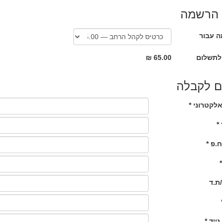
 הרשמה
 עבור
לתשלום
65.00 ₪
ם לקבלה
לקטרוני *
*
ח.פ *
ת.ד
נייד *