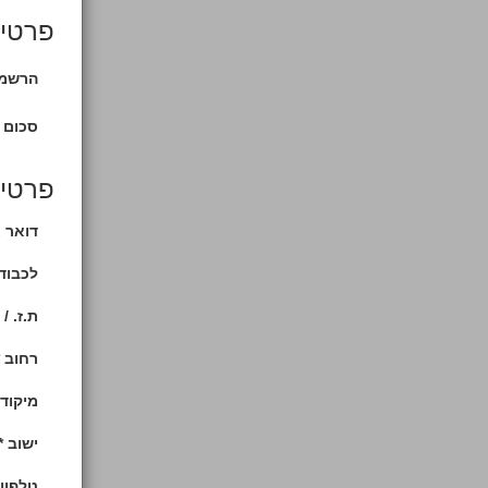
פרטי
הרשמה
סכום 
פרטי
דואר א
לכבוד 
ת.ז. / 
רחוב *
מיקוד/
ישוב *
טלפון 