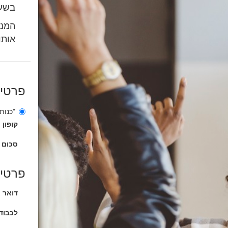
בשעה 21:00 ואו
המנו
אותו 
פרטי
"כנות
קופון
סכום 
פרטים
דואר א
לכבוד 