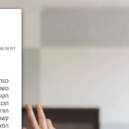
כנות
נושא
הקשו
הכנו
הורו
קשוב
המפג