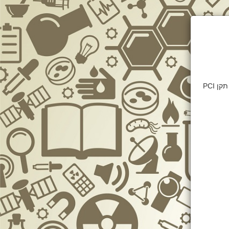
דף זה מאובטח בהצפנת SSL 2048bit. המידע אודות הפעולה מוצפן בהתאם להנחיות תקן PCI