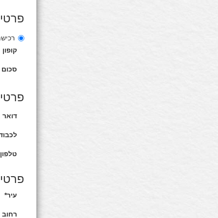
פרטי
רכיש
קופון
סכום 
פרטים
דואר א
לכבוד 
טלפון 
פרטים
עיר*
רחוב 