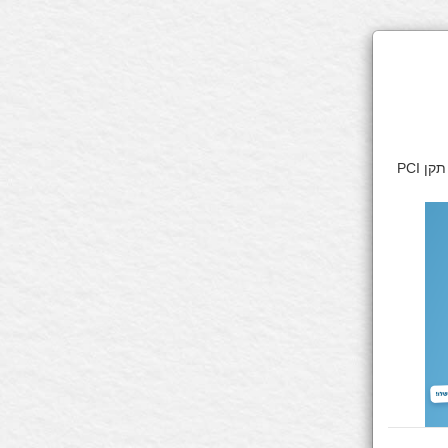
דף זה מאובטח בהצפנת SSL 2048bit. המידע אודות הפעולה מוצפן בהתאם להנחיות תקן PCI