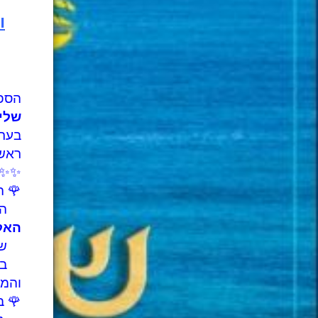
ו
הספ
שלי
בער
ראש 
✨✨
🌹 ה
הוא 
האל
שממנ
בכך 
והמר
🌹 ב