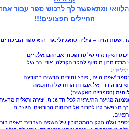
הלוואי ומתאפשר לך לרכוש ספר עבור אחד
החיילים הפצועים!!!
ר:
שפת הויה – גיליה טואג זלינגר, הוא ספר הביכורים
יכתו האקדמית של
פרופסור אברהם אלקיים
,
מרכז מכון מוסיוף לחקר הקבלה, אוני' בר אילן.
✨✨✨✨
ספר 'שפת הויה', פורץ נתיבים חדשים בתודעה.
מורה דרך אל אוצרות הרוח של ה
חוכמה
והית
(הספרייה האקשית)
ה מגיעה ההשראה לכל חדשנות, יצירה ותגלית מדעית.
מאפשר לנו לחבור אל הכוחות הבוראים, היוצרים
פאים.
ספר נגלה חלק מהמסתורין של השפה העברית כשפה בור