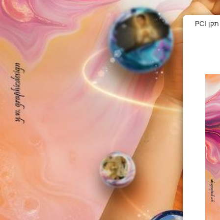
דף זה מאובטח בהצפנת SSL 2048bit. המידע אודות הפעולה מוצפן בהתאם להנחיות תקן PCI