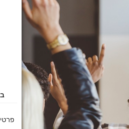
בח
פרטי