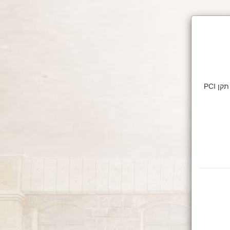
דף זה מאובטח בהצפנת SSL 2048bit. המידע אודות הפעולה מוצפן בהתאם להנחיות תקן PCI