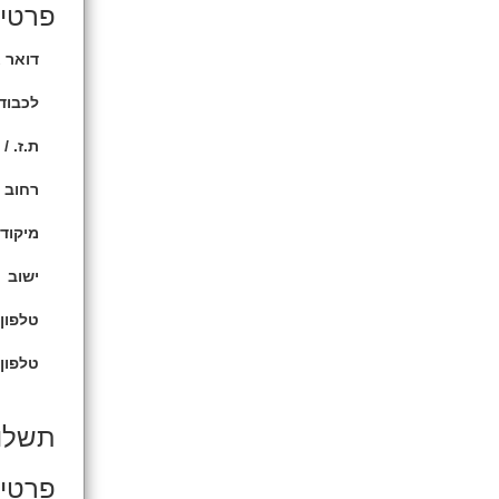
פרטים
דואר א
לכבוד 
ת.ז. / 
רחוב
מיקוד/
ישוב
טלפון 
טלפון 
תשלו
פרטי 