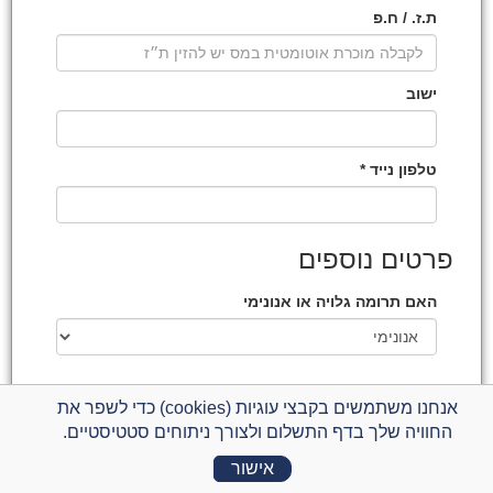
ת.ז. / ח.פ
ישוב
טלפון נייד *
פרטים נוספים
האם תרומה גלויה או אנונימי
אנחנו משתמשים בקבצי עוגיות (cookies) כדי לשפר את
החוויה שלך בדף התשלום ולצורך ניתוחים סטטיסטיים.
התשלום מתבצע באמצעות חברת קארדקום -
סליקת אשראי
לעסקים
בתקן האבטחה המחמיר ביותר ובהתאם
למדיניות הפרטיות