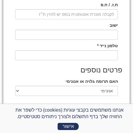
ת.ז. / ח.פ
ישוב
טלפון נייד *
פרטים נוספים
האם תרומה גלויה או אנונימי
אנחנו משתמשים בקבצי עוגיות (cookies) כדי לשפר את
החוויה שלך בדף התשלום ולצורך ניתוחים סטטיסטיים.
התשלום מתבצע באמצעות חברת קארדקום -
סליקת אשראי
לעסקים
בתקן האבטחה המחמיר ביותר ובהתאם
למדיניות הפרטיות