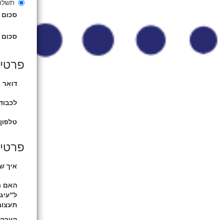
תשלום
סכום 
סכום 
פרטי
דואר א
לכבוד 
טלפון 
פרטים
איך ש
האם ת
ל"עיג
תעצומ
הערה