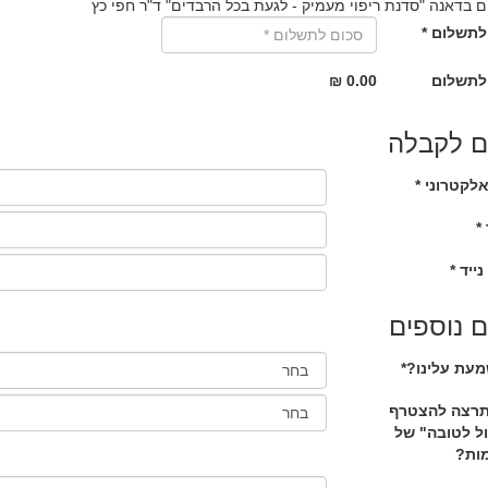
 בדאנה "סדנת ריפוי מעמיק - לגעת בכל הרבדים" ד"ר חפי כץ
לתשלום *
לתשלום
0.00 ₪
ם לקבלה
לקטרוני *
*
נייד *
 נוספים
מעת עלינו?*
רצה להצטרף
ול לטובה" של
ות?