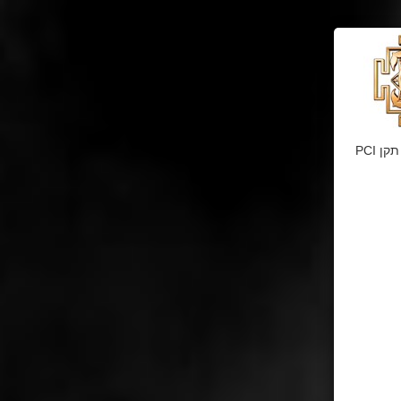
דף זה מאובטח בהצפנת SSL 2048bit. המידע אודות הפעולה מוצפן בהתאם להנחיות תקן PCI