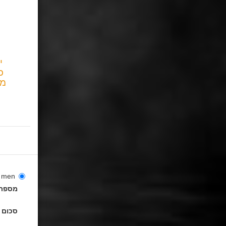
י
כ
מת
 for men
מספר 
סכום 