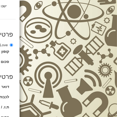
פרטי
OraLove עם אבישג מאיה זלוף (
קופון
סכום 
פרטים
דואר א
לכבוד 
ת.ז. / 