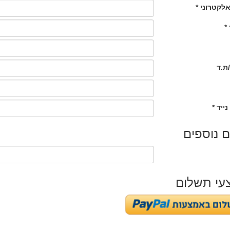
לקטרוני *
*
ת.ד
נייד *
 נוספים
עי תשלום