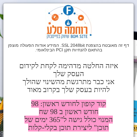
דף זה מאובטח בהצפנת SSL 2048bit. המידע אודות הפעולה מוצפן
בהתאם להנחיות תקן PCI הבינלאומי.
איזה החלטה מדהימה לקחת לקידום
העסק שלך
אני כבר מתרגשת מהשינוי שהולך
להיות בעסק שלך בקרוב מאוד
קוד קופון לחודש ראשון: 98
חודש ראשון ב 98 שח
המנוי כולל גישה ל"365 ימים של
תוכן" ליצירת תוכן בקלי-קלות