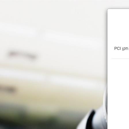
דף זה מאובטח בהצפנת SSL 2048bit. המידע אודות הפעולה מוצפן בהתאם להנחיות תקן PCI