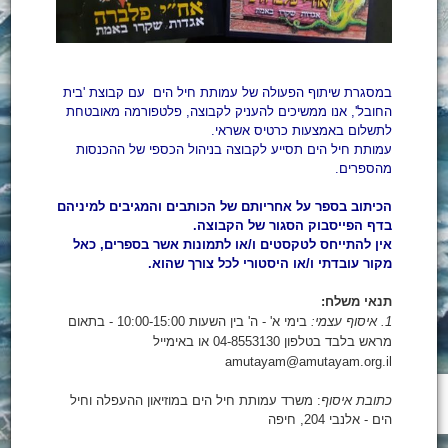
במסגרת שיתוף הפעולה של עמותת חיל הים עם קבוצת 'בית
החובל', אנו ממשיכים להעניק לקבוצה, פלטפורמה מאובטחת
לתשלום באמצעות כרטיס אשראי.
עמותת חיל הים תסייע לקבוצה בניהול הכספי של ההכנסות
מהספרים.
הכיתוב בספר על אחריותם של הכותבים והמגיבים למיניהם
בדף הפייסבוק הסגור של הקבוצה
.
אין להתייחס לטקסטים ו/או לתמונות אשר בספרים, כאל
מקור עובדתי ו/או היסטורי לכל צורך שהוא
.
תנאי משלח:
1.
איסוף עצמי
:
בימי א' - ה' בין השעות 10:00-15:00 - בתאום
מראש בלבד בטלפון 04-8553130 או באימייל
amutayam@amutayam.org.il
כתובת איסוף
:
משרד עמותת חיל הים במוזיאון ההעפלה וחיל
הים - אלנבי 204, חיפה