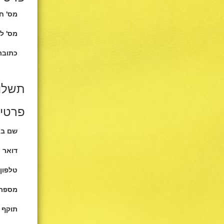
מס' ח
מס' ל
כתובת
תשלו
פרטי 
שם בע
דואר 
טלפון 
מספר 
תוקף 