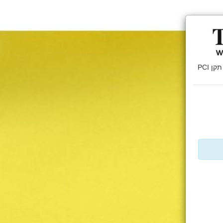
דף זה מאובטח בהצפנת SSL 2048bit. המידע אודות הפעולה מוצפן בהתאם להנחיות תקן PCI