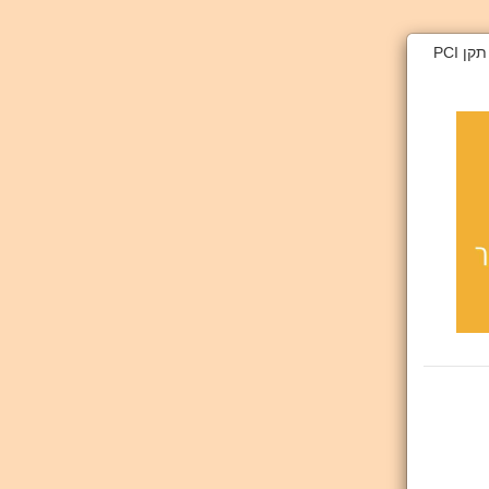
דף זה מאובטח בהצפנת SSL 2048bit. המידע אודות הפעולה מוצפן בהתאם להנחיות תקן PCI