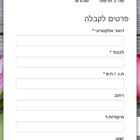
סה"כ תרומה
0.00 ₪
פרטים לקבלה
דואר אלקטרוני *
לכבוד *
ת.ז. / ח.פ *
רחוב
מיקוד/ת.ד
ישוב