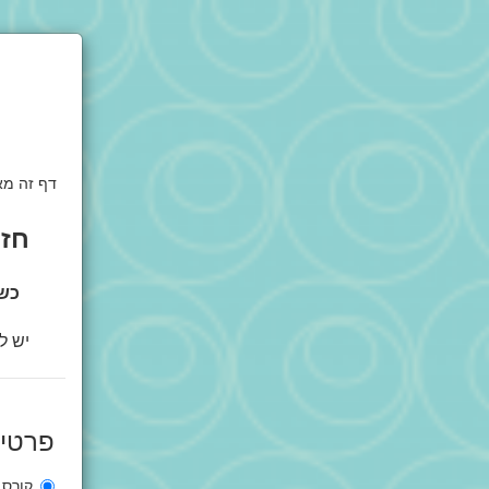
חזר
כשמ
יש ל
פרטי
קורס ל