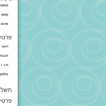
מספר 
קופון
סכום 
פרטים
דואר א
לכבוד 
ת.ז. / 
טלפון 
תשלו
פרטי 