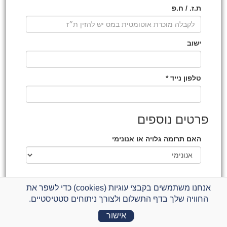
ת.ז. / ח.פ
ישוב
טלפון נייד *
פרטים נוספים
האם תרומה גלויה או אנונימי
אנחנו משתמשים בקבצי עוגיות (cookies) כדי לשפר את
החוויה שלך בדף התשלום ולצורך ניתוחים סטטיסטיים.
התשלום מתבצע באמצעות חברת קארדקום -
סליקת אשראי
לעסקים
בתקן האבטחה המחמיר ביותר ובהתאם
למדיניות הפרטיות