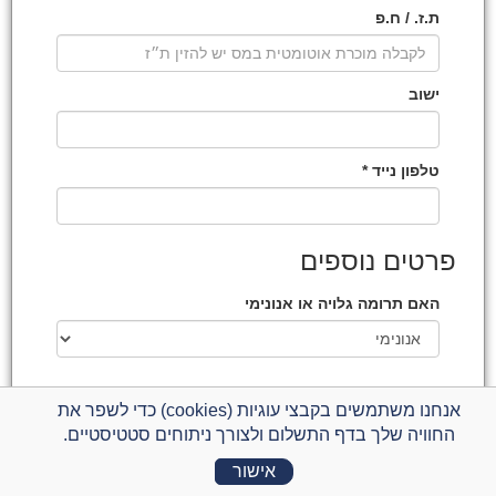
ת.ז. / ח.פ
ישוב
טלפון נייד *
פרטים נוספים
האם תרומה גלויה או אנונימי
אנחנו משתמשים בקבצי עוגיות (cookies) כדי לשפר את
החוויה שלך בדף התשלום ולצורך ניתוחים סטטיסטיים.
התשלום מתבצע באמצעות חברת קארדקום -
סליקת אשראי
לעסקים
בתקן האבטחה המחמיר ביותר ובהתאם
למדיניות הפרטיות