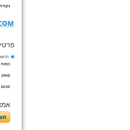
נקודת
פרטי
הרשמה ל
כמות
קופון
סכום 
אמצ