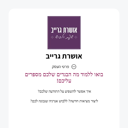
אושרת גרייב
פרטי העסק
אושרת גרייב
כתובת
דוא״ל
Oshratgriev@gmail.com