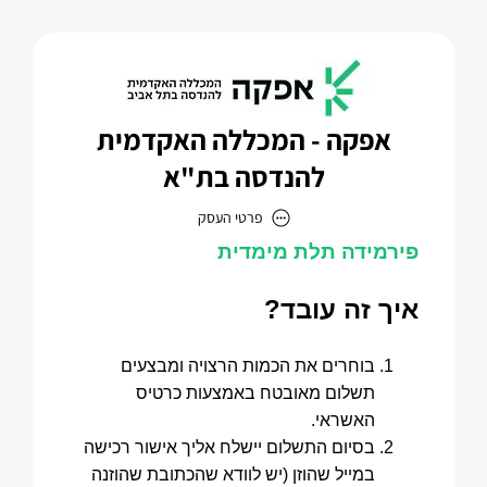
אפקה - המכללה האקדמית
להנדסה בת"א
פרטי העסק
אפקה - המכללה האקדמית להנדסה בת"א
כתובת
דוא״ל
dganit@afeka.ac.il