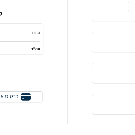
ס
סכום
סה"כ