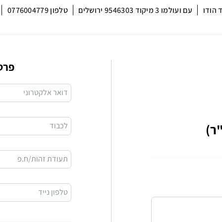
 הודו
עם ועולמו 3 מיקוד 9546303 ירושלים
טלפון 0776004779
פרט
דואר אלקטרוני
לכבוד
ר)
תעודת זהות/ח.פ
טלפון נייד