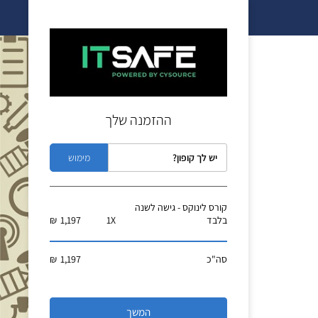
ההזמנה שלך
קורס לינוקס - גישה לשנה
בלבד
X
1
1,197
₪
סה"כ
1,197
₪