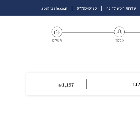
שדרות רוטשילד 45
0778040490
ap@itsafe.co.il
מסמך
תשלום
לבד
1,197
₪