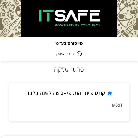
סייסורס בע"מ
פרטי העסק
פרטי עסקה
סייסורס בע"מ
כתובת
קורס פייתון התקפי - גישה לשנה בלבד
897
₪
דוא״ל
ap@itsafe.co.il