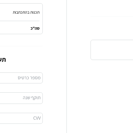
תכנות בהתכתבות
סה"כ
תש
מספר כרטיס
תוקף שנה
CVV