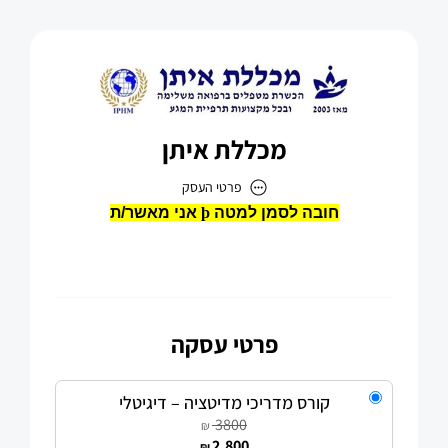
מכללת איתן
פרטי העסק
מכללת איתן
כתובת
פרטי עסקה
דוא״ל
eitan.levy.10@gmail.com
קורס מדריכי מדיטציה – דיגיטלי
3800
₪
2,800
₪