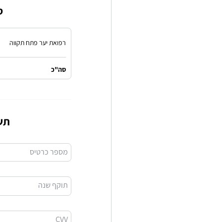
ס
רפואת יער פתח תקווה
סה"כ
תש
מספר כרטיס
תוקף שנה
CVV