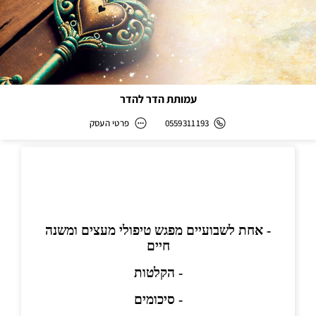
עמותת הדר להדר
0559311193
פרטי העסק
עמותת הדר להדר
כתובת
דוא״ל
kesher81@gmail.com