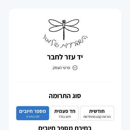
יד עזר לחבר
פרטי העסק
יד עזר לחבר
כתובת
סוג התרומה
חודשית
חד פעמית
מספר חיובים
הוראת קבע מתחדשת
חיוב בודד
לפי בחירה
דוא״ל
בחירת מספר חיובים
office@yadezer.co.il