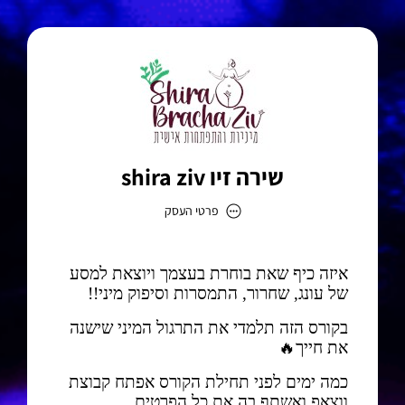
שירה זיו shira ziv
פרטי העסק
שירה זיו shira ziv
כתובת
דוא״ל
the.shiraziv@gmail.com