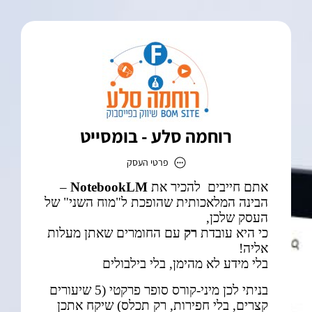
רוחמה סלע - בומסייט
פרטי העסק
רוחמה סלע - בומסייט
כתובת
דוא״ל
bomsite4u@gmail.com