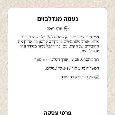
נעמה מנדלבוים
פרטי העסק
נעמה מנדלבוים
כתובת
דוא״ל
naama.ym@gmail.com
פרטי עסקה