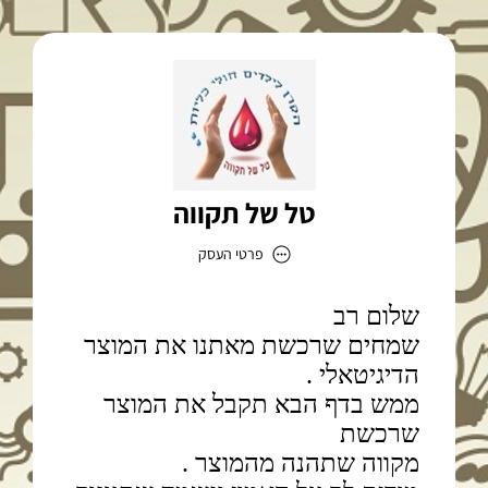
טל של תקווה
פרטי העסק
טל של תקווה
כתובת
דוא״ל
kids.kidney10@gmail.com