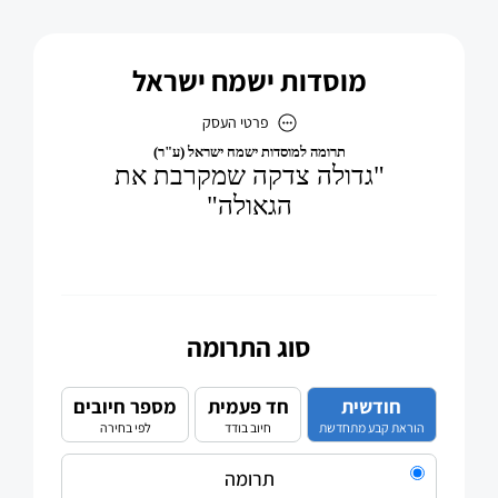
מוסדות ישמח ישראל
פרטי העסק
מוסדות ישמח ישראל
כתובת
דוא״ל
rabbi@hodhasharon.org
סוג התרומה
חודשית
חד פעמית
מספר חיובים
הוראת קבע מתחדשת
חיוב בודד
לפי בחירה
תרומה