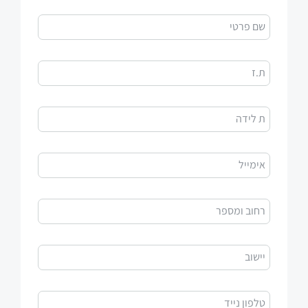
שם פרטי
ת.ז
ת לידה
אימייל
רחוב ומספר
יישוב
טלפון נייד