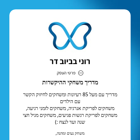
רוני בביוב דר
פרטי העסק
רוני בביוב דר
כתובת
דוא״ל
contact@roni.baby