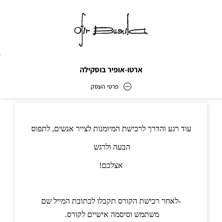
ארטו-אופיר בוסקילה
פרטי העסק
ארטו-אופיר בוסקילה
כתובת
דוא״ל
ofirbuskil@gmail.com