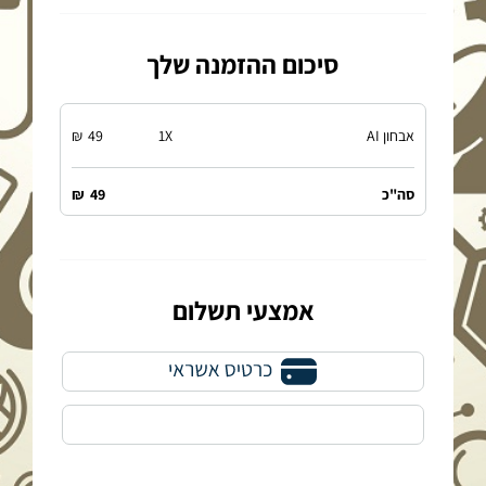
סיכום ההזמנה שלך
אבחון AI
X
1
49
₪
סה"כ
49
₪
אמצעי תשלום