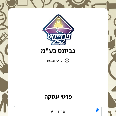
גביזנס בע"מ
פרטי העסק
גביזנס בע"מ
כתובת
פרטי עסקה
דוא״ל
אבחון AI
zugiut252@gmail.com