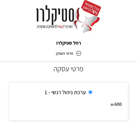
רחל סטיקלרו
פרטי העסק
פרטי עסקה
רחל סטיקלרו
כתובת
ערכת ניהול רגשי - 1
600
₪
דוא״ל
stiki@zahav.net.il