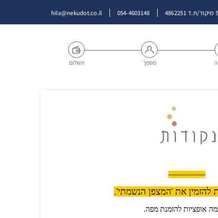
hila@nekudot.co.il
054-4603148
ה
מסמך
תשלום