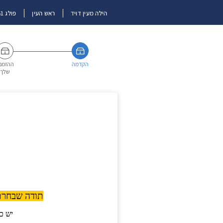
הילה מעין דויד
ראש העין
פולג 51 מיקוד/ת.ד 4862251
הקדמה
ההזמנ
שלך