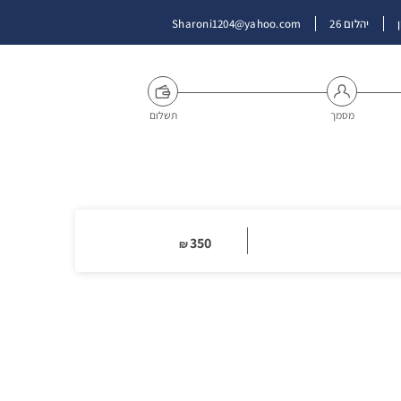
יהלום 26
Sharoni1204@yahoo.com
מסמך
תשלום
350
₪