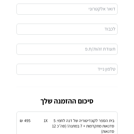
דואר אלקטרוני
לכבוד
תעודת זהות/ח.פ
טלפון נייד
סיכום ההזמנה שלך
בית הספר לקונדיטוריה של דנה לחמי: 5
X
1
495
₪
סדנאות מתקדמות + 7 במתנה! (סה״כ 12
סדנאות)