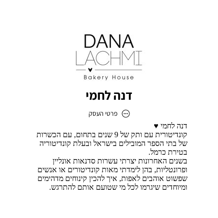
דנה לחמי
פרטי העסק
דנה לחמי
כתובת
דוא״ל
lachmidana@gmail.com