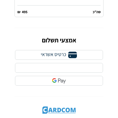
סה"כ
495
₪
אמצעי תשלום