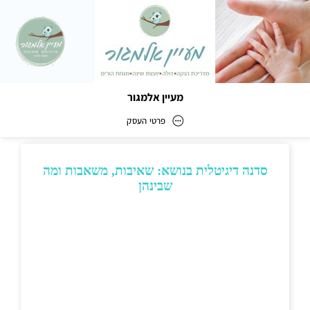
מעיין אלמגור
פרטי העסק
מעיין אלמגור
כתובת
דוא״ל
‫office.maayan.almagor@gmail.com‬