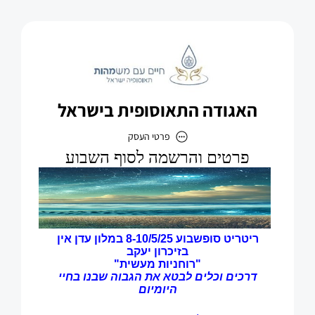
האגודה התאוסופית בישראל
פרטי העסק
האגודה התאוסופית בישראל
כתובת
דוא״ל
theosophia100@gmail.com